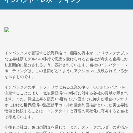
インパックスが管理する投資戦略は、顧客の資本が、よりサステナブル
な世界経済モデルへの移行で恩恵を受けられると当社が考える企業に対
し意図的に配分されるよう、設計されています。当社のインパクト・レ
ポ―ティングは、この意図がどのようにアクションに反映されているか
を示すものです。
インパックスのポートフォリオにある企業のネットCO2インパクトを
測定することにより、低炭素経済への移行に対する各社の貢献が示され
ます。また、気温上昇を摂氏1.5度および2度までに抑えた場合のシナリ
オにおける世界経済の温室効果ガス排出量集約度推計といった実世界比
較値と比較することは、コンテクストと課題の明確化に寄与すると当社
は考えています。
今後も当社は、独自の調査を通じて、また、ステークホルダーの皆様か
らのフィードバックに応じて、インパクト・レポーティングのアプロー