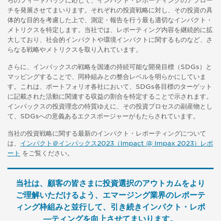
チを発展させてまいります。それぞれの投資戦略に対し、その投資の具
体的な目的を考慮した上で、測定・報告を行う最も適切なインパクト・
メトリクスを特定します。当社では、レポーティング内容を継続的に拡
大しており、社会的インパクトや環境インパクトに関するものなど、さ
らなる戦略やメトリクスを取り入れています。
さらに、インパックスの戦略を国連の持続可能な開発目標（SDGs）と
マッピングすることで、同枠組みとの整合レベルを明らかにしていま
す。これは、ポートフォリオ各社において、SDGs各目標のターゲット
に記載された活動に関連する収益の割合を特定することで示されます。
インパックスの投資理念の特質ゆえに、その投資プロセスの副産物とし
て、SDGsへの意義あるエクスポージャーがもたらされています。
当社の投資戦略に関する最新のインパクト・レポーティングについて
は、
インパクト＠インパックス2023（Impact @ Impax 2023）レポ
ート
をご覧ください。
当社は、顧客の皆さまに投資選択のアウトカムをより
ご理解いただけるよう、エマージング業界のレポーテ
ィング枠組みと並行して、引き続きインパクト・レポ
―ティングを向上させてまいります。